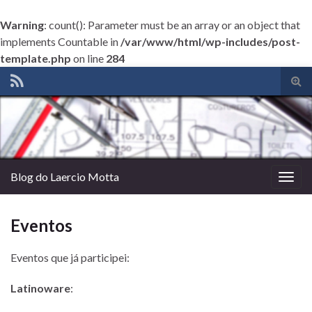
Warning
: count(): Parameter must be an array or an object that
implements Countable in
/var/www/html/wp-includes/post-
template.php
on line
284
Alte
form
de
pesq
Blog do Laercio Motta
Alter
nave
Eventos
Eventos que já participei:
Latinoware
: