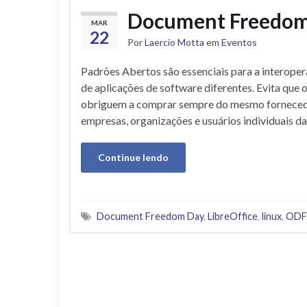
Document Freedom
MAR
22
Por
Laercio Motta
em
Eventos
Padrões Abertos são essenciais para a interoper
de aplicações de software diferentes. Evita qu
obriguem a comprar sempre do mesmo fornecedor
empresas, organizações e usuários individuais 
Continue lendo
Document Freedom Day
,
LibreOffice
,
linux
,
ODF