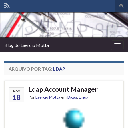
Alte
form
de
pesq
Blog do Laercio Motta
Alter
nave
ARQUIVO POR TAG:
LDAP
Ldap Account Manager
NOV
18
Por
Laercio Motta
em
Dicas
,
Linux