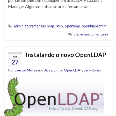
por ser simples para qualquer um usar. LDAP Account
Manager Algumas coisas sobre a ferramenta:
admin
,
ferramentas
,
ldap
,
linux
,
openldap
,
openldapadmin
Deixe um comentário
Instalando o novo OpenLDAP
JUL
27
Por
Laercio Motta
em
Dicas
,
Linux
,
OpenLDAP
,
Servidores