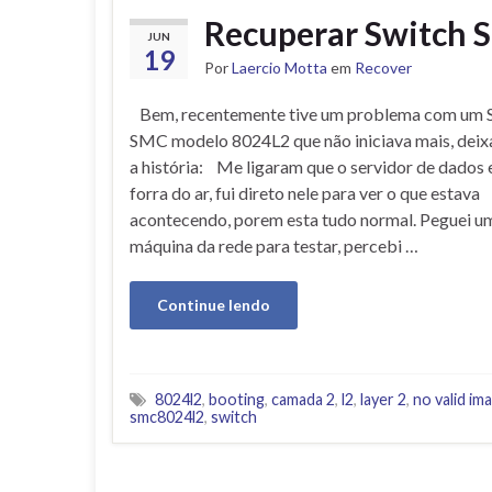
Recuperar Switch
JUN
19
Por
Laercio Motta
em
Recover
Bem, recentemente tive um problema com um S
SMC modelo 8024L2 que não iniciava mais, deix
a história: Me ligaram que o servidor de dados 
forra do ar, fui direto nele para ver o que estava
acontecendo, porem esta tudo normal. Peguei u
máquina da rede para testar, percebi …
Continue lendo
8024l2
,
booting
,
camada 2
,
l2
,
layer 2
,
no valid im
smc8024l2
,
switch