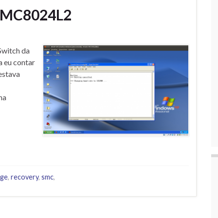
 SMC8024L2
witch da
a eu contar
estava
ma
age
,
recovery
,
smc
,