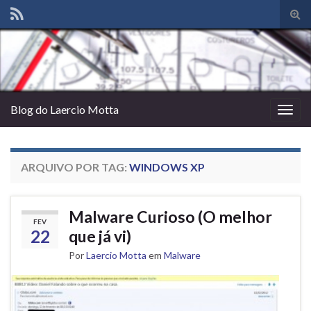
Alte
form
de
pesq
Blog do Laercio Motta
Alter
nave
ARQUIVO POR TAG:
WINDOWS XP
Malware Curioso (O melhor
FEV
22
que já vi)
Por
Laercio Motta
em
Malware