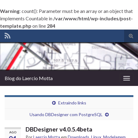
Warning
: count(): Parameter must be an array or an object that
implements Countable in
/var/www/html/wp-includes/post-
template.php
on line
284
Alte
form
de
pesq
Blog do Laercio Motta
Alter
nave
Extraindo links
Usando DBDesigner com PostgreSQL
DBDesigner v4.0.5.4beta
AGO
Por
Laercio Motta
em
Downloads
,
Linux
,
Modelagem