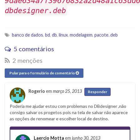
9dae634a7f39676832a2d48a1c63dd
dbdesigner.deb
banco de dados
,
bd
,
db
,
linux
,
modelagem
,
pacote. deb
5 comentários
2 menções
Pular para o formulário de comentário
Rogerio
em
março 25, 2013
Responder
Poderia me ajudar estou com problemas no DBdesigner ,não
consigo salvar os progetos pois na tela de salvar não aparece
as opções de renomear e escolher local de destino.
Laercio Motta
em
junho 30, 2013