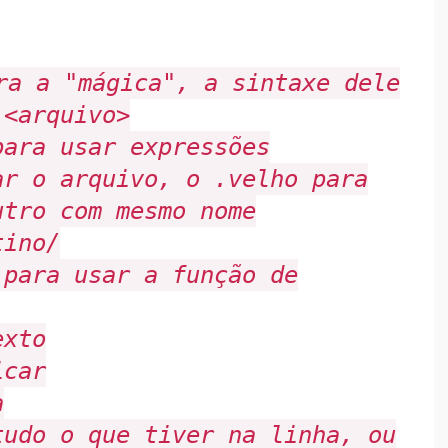
a a "mágica", a sintaxe dele
 <arquivo>
ara usar expressões
ar o arquivo, o
.velho
para
utro com mesmo nome
tino/
para usar a função de
exto
icar
a
udo o que tiver na linha, ou