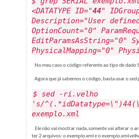
$ grep SERIAL exemplo.xm
<DATATYPE ID="
44
" IDGrou
Description="User define
OptionCount="0" ParamReq
EditParamsAsString="0" S
PhysicalMapping="0" Phys
No meu caso o código referente ao tipo de dado S
Agora que já sabemos o código, basta usar o sed p
$ sed -ri.velho
's/^(.*idDatatype=\")44(
exemplo.xml
Ele não vai mostrar nada, somente vai alterar o ar
ter 2 arquivos: o exemplo.xml e o exemplo.xml.velh