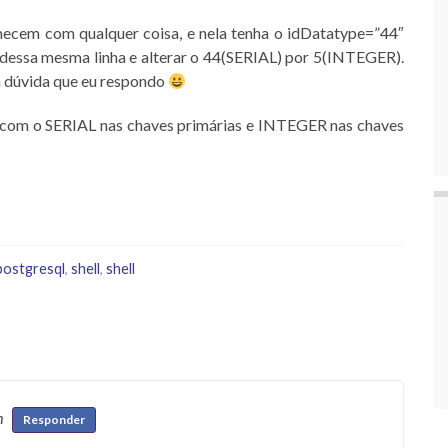
omecem com qualquer coisa, e nela tenha o idDatatype=”44″
al dessa mesma linha e alterar o 44(SERIAL) por 5(INTEGER).
a dúvida que eu respondo
o, com o SERIAL nas chaves primárias e INTEGER nas chaves
postgresql
,
shell
,
shell
m
Responder