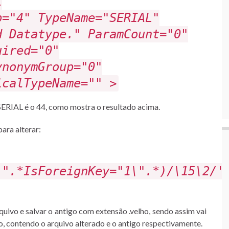
l
p="4" TypeName="SERIAL"
d Datatype." ParamCount="0"
uired="0"
ynonymGroup="0"
icalTypeName="" >
ERIAL é o 44, como mostra o resultado acima.
ara alterar:
\".*IsForeignKey="1\".*)/\15\2/'
quivo e salvar o antigo com extensão .velho, sendo assim vai
o, contendo o arquivo alterado e o antigo respectivamente.