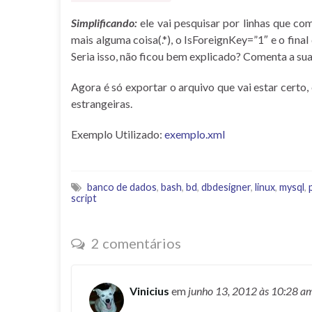
Simplificando:
ele vai pesquisar por linhas que c
mais alguma coisa(.*), o IsForeignKey=”1″ e o fin
Seria isso, não ficou bem explicado? Comenta a su
Agora é só exportar o arquivo que vai estar cert
estrangeiras.
Exemplo Utilizado:
exemplo.xml
banco de dados
,
bash
,
bd
,
dbdesigner
,
linux
,
mysql
,
script
2 comentários
Vinicius
em
junho 13, 2012
às 10:28 a