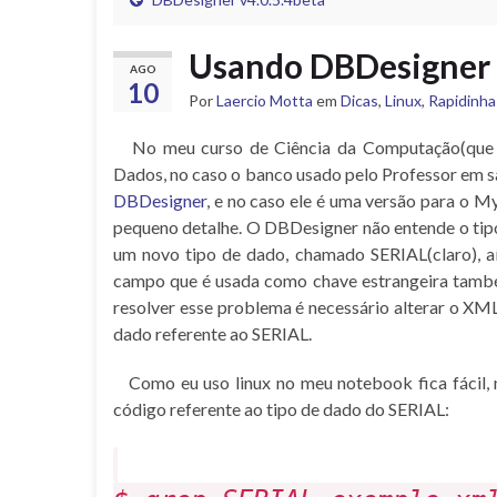
Usando DBDesigner
AGO
10
Por
Laercio Motta
em
Dicas
,
Linux
,
Rapidinha
No meu curso de Ciência da Computação(que e
Dados, no caso o banco usado pelo Professor em 
DBDesigner
, e no caso ele é uma versão para o 
pequeno detalhe. O DBDesigner não entende o ti
um novo tipo de dado, chamado SERIAL(claro), a
campo que é usada como chave estrangeira também
resolver esse problema é necessário alterar o XML
dado referente ao SERIAL.
Como eu uso linux no meu notebook fica fácil, n
código referente ao tipo de dado do SERIAL: