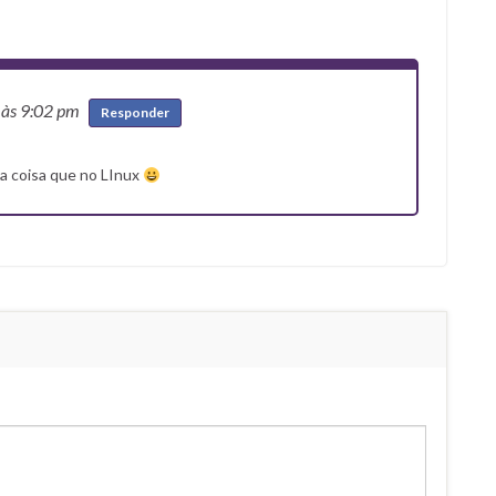
2
às 9:02 pm
Responder
ma coisa que no LInux