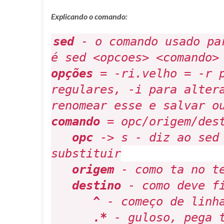
Explicando o comando:
sed
- o comando usado par
é
sed <opcoes> <comando>
opções
=
-ri.velho
=
-r
p
regulares,
-i
para alter
renomear esse e salvar o
comando
= opc/origem/des
opc
-> s - diz ao sed 
substituir
origem
- como ta no t
destino
- como deve f
^
- começo de linh
.*
- guloso, pega t