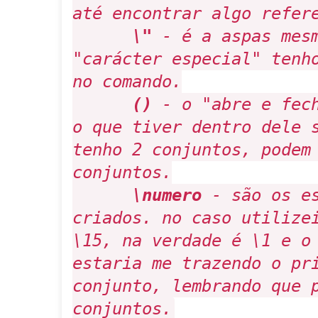
até encontrar algo refer
\"
- é a aspas mesm
"carácter especial" tenh
no comando.
()
- o "abre e fech
o que tiver dentro dele 
tenho 2 conjuntos, podem
conjuntos.
\numero
- são os es
criados. no caso utilize
\15, na verdade é \1 e o
estaria me trazendo o pr
conjunto, lembrando que 
conjuntos.