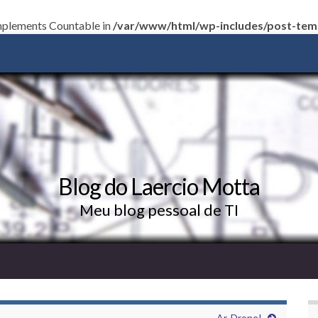
 implements Countable in
/var/www/html/wp-includes/post-tem
Blog do Laercio Motta
Meu blog pessoal de TI
Ar. Drone!