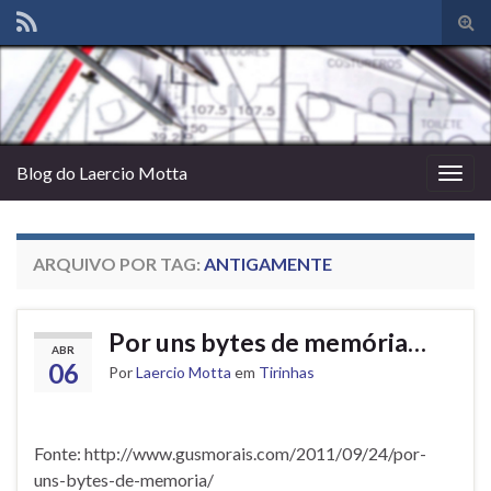
Alte
form
de
pesq
Blog do Laercio Motta
Alter
nave
ARQUIVO POR TAG:
ANTIGAMENTE
Por uns bytes de memória…
ABR
06
Por
Laercio Motta
em
Tirinhas
Fonte: http://www.gusmorais.com/2011/09/24/por-
uns-bytes-de-memoria/