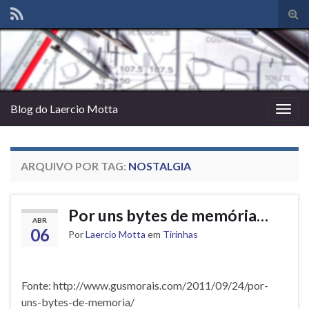
Alte
form
de
pesq
Blog do Laercio Motta
Alter
nave
ARQUIVO POR TAG:
NOSTALGIA
Por uns bytes de memória…
ABR
06
Por
Laercio Motta
em
Tirinhas
Fonte: http://www.gusmorais.com/2011/09/24/por-
uns-bytes-de-memoria/